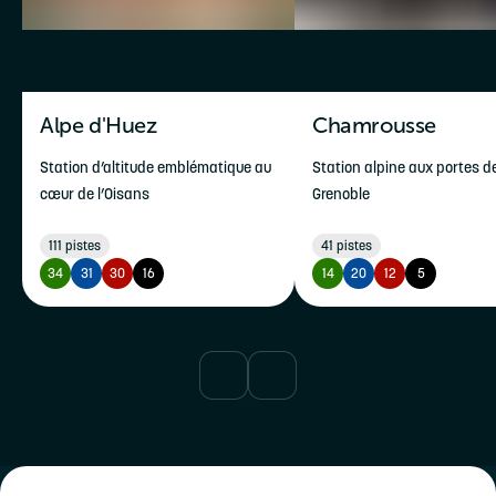
Alpe d'Huez
Chamrousse
Station d’altitude emblématique au 
Station alpine aux portes de
cœur de l’Oisans
Grenoble
111
pistes
41
pistes
34
31
30
16
14
20
12
5