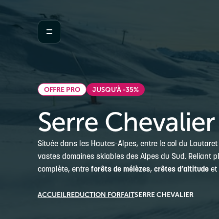
OFFRE PRO
JUSQU'À -35%
Serre Chevalier
Située dans les Hautes-Alpes, entre le col du Lautaret
vastes domaines skiables des Alpes du Sud. Reliant plu
complète, entre
forêts de mélèzes
,
crêtes d’altitude
et
ACCUEIL
REDUCTION FORFAIT
SERRE CHEVALIER