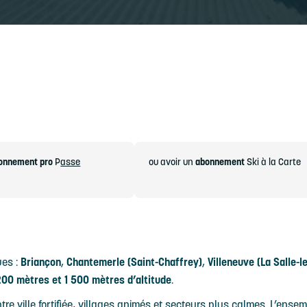
onnement pro
P
asse
ou avoir un
abonnement
Ski à la Carte
ues :
Briançon
,
Chantemerle (Saint-Chaffrey)
,
Villeneuve (La Salle-l
200 mètres et 1 500 mètres d’altitude
.
re ville fortifiée, villages animés et secteurs plus calmes. L’ense