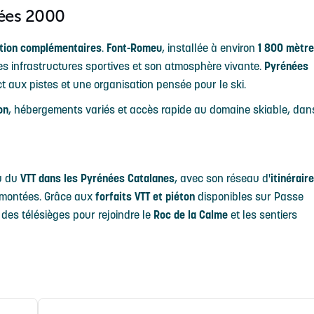
nées 2000
tion complémentaires
.
Font-Romeu
, installée à environ
1 800 mètr
ses infrastructures sportives et son atmosphère vivante.
Pyrénées
ct aux pistes et une organisation pensée pour le ski.
on
, hébergements variés et accès rapide au domaine skiable, dan
eu du
VTT dans les Pyrénées Catalanes
, avec son réseau d'
itinérair
emontées. Grâce aux
forfaits VTT et piéton
disponibles sur Passe
 des télésièges pour rejoindre le
Roc de la Calme
et les sentiers