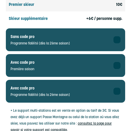
Premier skieur
10€
Skieur supplémentaire
+6€ / personne supp.
Sans code pro
Programme fidélité (dès la 2ème saison)
Premier skieur
5€
Avec code pro
Première saison
Skieur supplémentaire
+3€ / personne supp.
Premier skieur
5€
Avec code pro
Programme fidélité (dès la 2ème saison)
Skieur supplémentaire
+3€ / personne supp.
Premier skieur
2,50€
+ Le support multi-stations est en vente en option au tarif de 3€. Si vous
avez déjà un support Passe Montagne ou celui de la station où vous allez
Skieur supplémentaire
skier, vous pouvez les utiliser sur notre site :
consultez la page pour
+1,50€ / personne supp.
savoir si votre support est compatible.