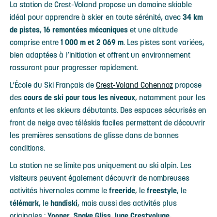
La station de Crest-Voland propose un domaine skiable
idéal pour apprendre à skier en toute sérénité, avec
34 km
de pistes
,
16 remontées mécaniques
et une altitude
comprise entre
1 000 m et 2 069 m
. Les pistes sont variées,
bien adaptées à l’initiation et offrent un environnement
rassurant pour progresser rapidement.
L’École du Ski Français de
Crest-Voland Cohennoz
propose
des
cours de ski pour tous les niveaux
, notamment pour les
enfants et les skieurs débutants. Des espaces sécurisés en
front de neige avec téléskis faciles permettent de découvrir
les premières sensations de glisse dans de bonnes
conditions.
La station ne se limite pas uniquement au ski alpin. Les
visiteurs peuvent également découvrir de nombreuses
activités hivernales comme le
freeride
, le
freestyle
, le
télémark
, le
handiski
, mais aussi des activités plus
originales :
Yooner
,
Snake Gliss
,
luge Crestvoluge
,