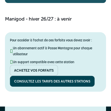
Tarif unique
20,72€ au lieu de 29,60€
Enfant
❌
Adulte
5-14 ans
❌
15-64 ans
Manigod - hiver 26/27 : à venir
Tarif unique
51,80€ au lieu de 74€
Enfant
❌
5-14 ans
Pour accéder à l'achat de ces forfaits vous devez avoir :
Tarif unique
103,60€ au lieu de 148€
Un abonnement actif à Passe Montagne pour chaque
utilisateur
Un support compatible avec cette station
ACHETEZ VOS FORFAITS
CONSULTEZ LES TARIFS DES AUTRES STATIONS