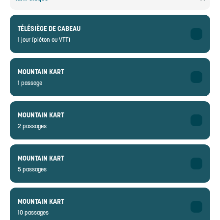
TÉLÉSIÈGE DE CABEAU
1 jour (piéton ou VTT)
Adulte
12,60€ au lieu de 18€
MOUNTAIN KART
15-64 ans
1 passage
Enfant
9,10€ au lieu de 13€
Adulte
5-14 ans
❌
MOUNTAIN KART
15-64 ans
2 passages
Tarif unique
❌
Enfant
❌
Adulte
5-14 ans
❌
MOUNTAIN KART
15-64 ans
5 passages
Tarif unique
10,36€ au lieu de 14,80€
Enfant
❌
Adulte
5-14 ans
❌
MOUNTAIN KART
15-64 ans
10 passages