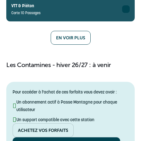
Adulte
5-14 ans
18€ au lieu de 20€
VTT & Piéton
15-79 ans
Carte 10 Passages
Tarif unique
❌
Enfant
5-79 ans
13,70€ au lieu de 15,20€
Adulte
5-14 ans
❌
15-79 ans
EN VOIR PLUS
Tarif unique
❌
Enfant
5-79 ans
❌
5-14 ans
Les Contamines - hiver 26/27 : à venir
Tarif unique
40,50€ au lieu de 45€
5-79 ans
Pour accéder à l'achat de ces forfaits vous devez avoir :
Un abonnement actif à Passe Montagne pour chaque
utilisateur
Un support compatible avec cette station
ACHETEZ VOS FORFAITS