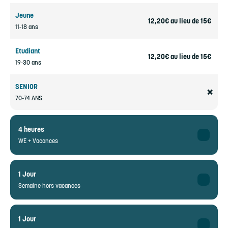
Jeune
12,20€ au lieu de 15€
11-18 ans
Etudiant
12,20€ au lieu de 15€
19-30 ans
SENIOR
❌
70-74 ANS
4 heures
WE + Vacances
Adulte
34€ au lieu de 38€
1 Jour
19-69 ans
Semaine hors vacances
Enfant
19€ au lieu de 22,50€
Adulte
6-10 ans
34€ au lieu de 38€
1 Jour
19-69 ans