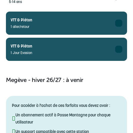
5-14 ans
VTT & Piéton
1 aller/retour
Adulte
9,80€ au lieu de 11€
VTT & Piéton
15-79 ans
1 Jour Evasion
Enfant
9,80€
Adulte
5-14 ans
17,60€ au lieu de 20,30€
15-79 ans
Megève - hiver 26/27 : à venir
Enfant
17,60€
5-14 ans
Pour accéder à l'achat de ces forfaits vous devez avoir :
Un abonnement actif à Passe Montagne pour chaque
utilisateur
Un support compatible avec cette station