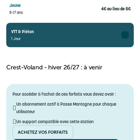
Jeune
4€ au lieu de 5€
5-17 ans
VTT & Piéton
1 Jour
Adulte
11€ au lieu de 14€
18-99 ans
Crest-Voland - hiver 26/27 : à venir
Jeune
8€ au lieu de 10€
5-17 ans
Pour accéder à l'achat de ces forfaits vous devez avoir :
Un abonnement actif à Passe Montagne pour chaque
utilisateur
Un support compatible avec cette station
ACHETEZ VOS FORFAITS