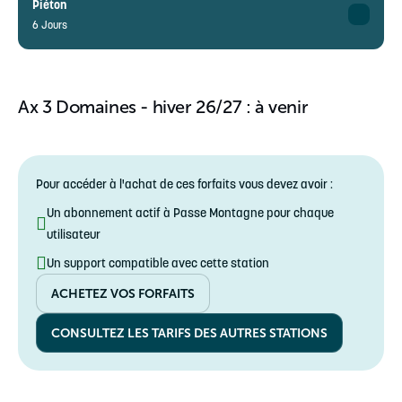
43,95€ au lieu de 46,30€
Piéton
18-74 ans
6 Jours
Enfant
33,40€ au lieu de 35,20€
Adulte
5-17 ans
61,75€ au lieu de 65€
18-74 ans
Ax 3 Domaines - hiver 26/27 : à venir
Enfant
46,90€ au lieu de 49,40€
5-17 ans
Pour accéder à l'achat de ces forfaits vous devez avoir :
Un abonnement actif à Passe Montagne pour chaque
utilisateur
Un support compatible avec cette station
ACHETEZ VOS FORFAITS
CONSULTEZ LES TARIFS DES AUTRES STATIONS