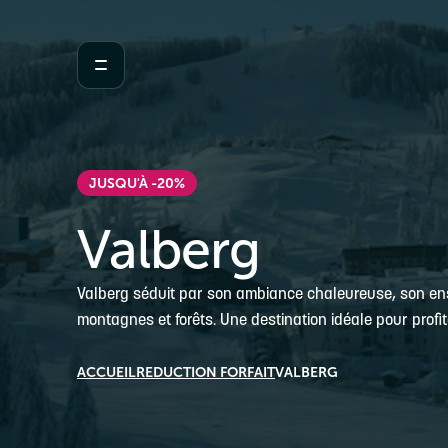
JUSQU'À -20%
Valberg
Valberg séduit par son ambiance chaleureuse, son ens
montagnes et forêts. Une destination idéale pour profit
ACCUEIL
REDUCTION FORFAIT
VALBERG