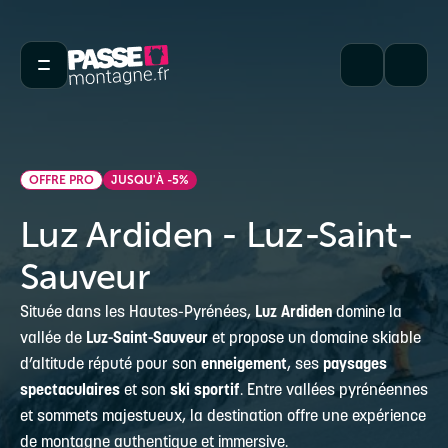
OFFRE PRO
JUSQU'À -5%
Luz Ardiden - Luz-Saint-
Sauveur
Située dans les Hautes-Pyrénées,
Luz Ardiden
domine la
vallée de
Luz-Saint-Sauveur
et propose un domaine skiable
d’altitude réputé pour son
enneigement
, ses
paysages
spectaculaires
et son
ski sportif
. Entre vallées pyrénéennes
et sommets majestueux, la destination offre une expérience
de montagne authentique et immersive.