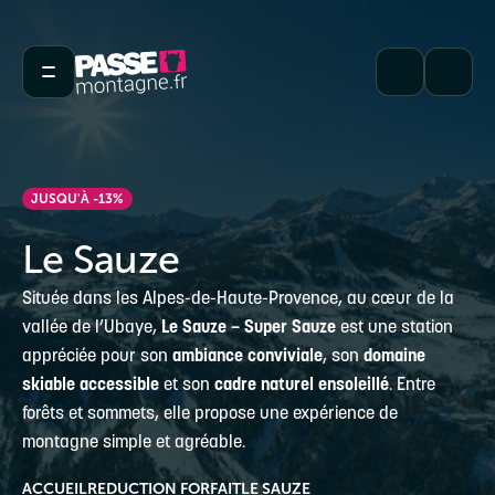
JUSQU'À -13%
Le Sauze
Située dans les Alpes-de-Haute-Provence, au cœur de la
vallée de l’Ubaye,
Le Sauze – Super Sauze
est une station
appréciée pour son
ambiance conviviale
, son
domaine
skiable accessible
et son
cadre naturel ensoleillé
. Entre
forêts et sommets, elle propose une expérience de
montagne simple et agréable.
ACCUEIL
REDUCTION FORFAIT
LE SAUZE